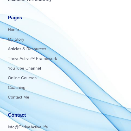
Pages
Home
My Story
Articles & Resources
ThriveActive™ Framework
YouTube Channel
Online Courses
Coaching
Contact Me
Contact
info@ThriveActive.life