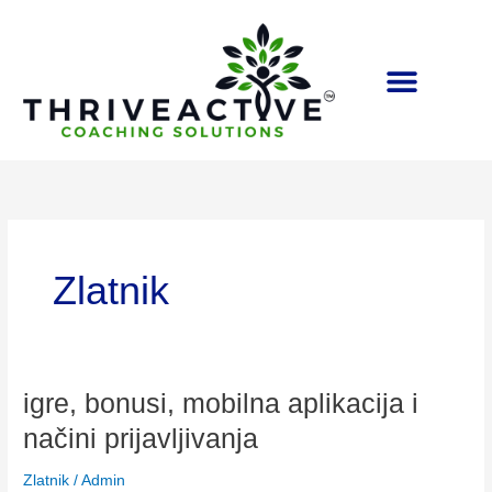
Skip
to
content
Zlatnik
igre,
igre, bonusi, mobilna aplikacija i
bonusi,
načini prijavljivanja
mobilna
aplikacija
Zlatnik
/
Admin
i