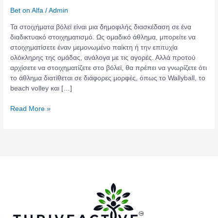
Alfa!
Bet on Alfa
/
Admin
Create
Τα στοιχήματα βόλεϊ είναι μια δημοφιλής διασκέδαση σε ένα
a
διαδικτυακό στοιχηματισμό. Ως ομαδικό άθλημα, μπορείτε να
bet
στοιχηματίσετε έναν μεμονωμένο παίκτη ή την επιτυχία
from
ολόκληρης της ομάδας, ανάλογα με τις αγορές. Αλλά προτού
anywhere!
αρχίσετε να στοιχηματίζετε στο βόλεϊ, θα πρέπει να γνωρίζετε ότι
Live
το άθλημα διατίθεται σε διάφορες μορφές, όπως το Wallyball, το
Στοίχημα,
beach volley και […]
Live
Streaming
Read More »