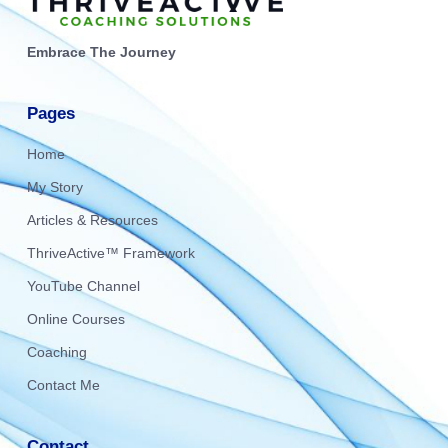
Embrace The Journey
Pages
Home
My Story
Articles & Resources
ThriveActive™ Framework
YouTube Channel
Online Courses
Coaching
Contact Me
Contact