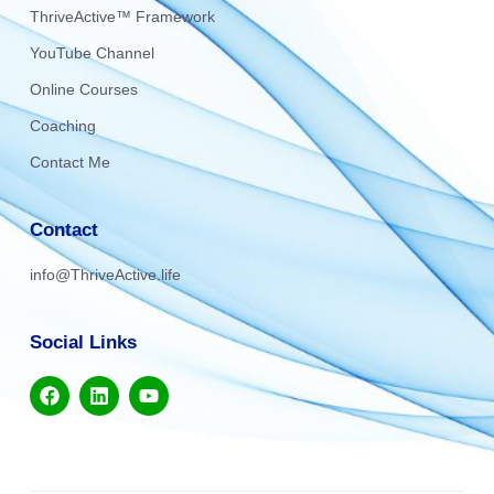
ThriveActive™ Framework
YouTube Channel
Online Courses
Coaching
Contact Me
Contact
info@ThriveActive.life
Social Links
F
L
Y
a
i
o
c
n
u
e
k
t
b
e
u
o
d
b