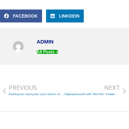
FACEBOOK
LINKDEIN
ADMIN
All Posts »
Prev
Ne
PREVIOUS
NEXT
Azərbaycan oyunçuları üçün kazino və idman mərc oyunları
Официальный сайт Мостбет Ставки на спорт Mostbet