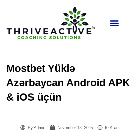
Skip
to
content
Mostbet Yüklə
Azərbaycan Android APK
& iOS üçün
By
Admin
November 18, 2025
6:01 am