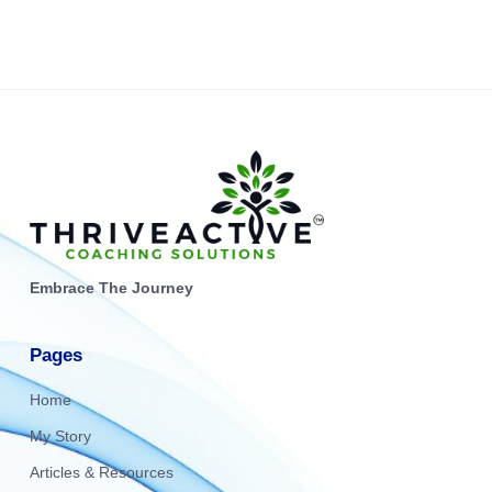
Embrace The Journey
Pages
Home
My Story
Articles & Resources