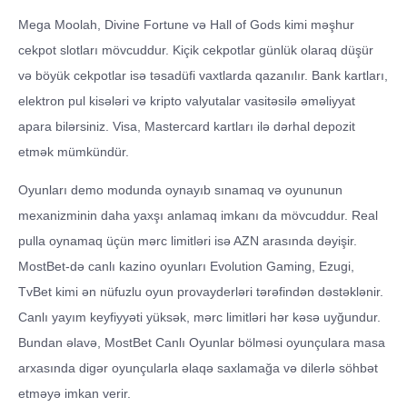
Mega Moolah, Divine Fortune və Hall of Gods kimi məşhur
cekpot slotları mövcuddur. Kiçik cekpotlar günlük olaraq düşür
və böyük cekpotlar isə təsadüfi vaxtlarda qazanılır. Bank kartları,
elektron pul kisələri və kripto valyutalar vasitəsilə əməliyyat
apara bilərsiniz. Visa, Mastercard kartları ilə dərhal depozit
etmək mümkündür.
Oyunları demo modunda oynayıb sınamaq və oyununun
mexanizminin daha yaxşı anlamaq imkanı da mövcuddur. Real
pulla oynamaq üçün mərc limitləri isə AZN arasında dəyişir.
MostBet-də canlı kazino oyunları Evolution Gaming, Ezugi,
TvBet kimi ən nüfuzlu oyun provayderləri tərəfindən dəstəklənir.
Canlı yayım keyfiyyəti yüksək, mərc limitləri hər kəsə uyğundur.
Bundan əlavə, MostBet Canlı Oyunlar bölməsi oyunçulara masa
arxasında digər oyunçularla əlaqə saxlamağa və dilerlə söhbət
etməyə imkan verir.