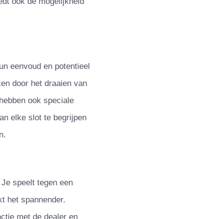
iedt ook de mogelijkheid
hun eenvoud en potentieel
ken door het draaien van
 hebben ook speciale
n elke slot te begrijpen
n.
 Je speelt tegen een
kt het spannender.
unctie met de dealer en