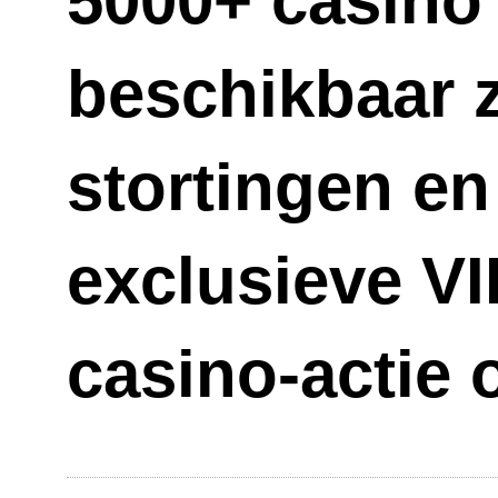
5000+ casino
beschikbaar z
stortingen en
exclusieve V
casino-actie 