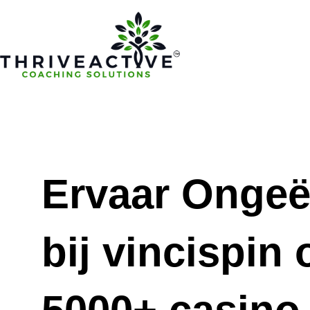
Skip
to
content
Ervaar Onge
bij vincispin