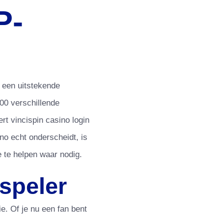
P-
 een uitstekende
00 verschillende
rt vincispin casino login
no echt onderscheidt, is
e te helpen waar nodig.
speler
e. Of je nu een fan bent