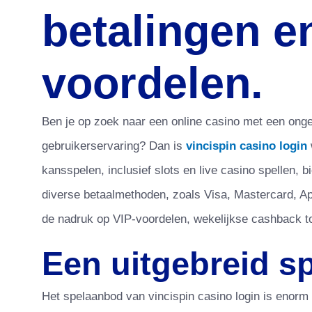
betalingen e
voordelen.
Ben je op zoek naar een online casino met een onge
gebruikerservaring? Dan is
vincispin casino login
kansspelen, inclusief slots en live casino spellen, 
diverse betaalmethoden, zoals Visa, Mastercard, Ap
de nadruk op VIP-voordelen, wekelijkse cashback tot
Een uitgebreid s
Het spelaanbod van vincispin casino login is enorm d