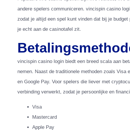
andere spelers communiceren. vincispin casino login
zodat je altijd een spel kunt vinden dat bij je budge
je echt aan de casinotafel zit.
Betalingsmethode
vincispin casino login biedt een breed scala aan bet
nemen. Naast de traditionele methoden zoals Visa 
en Google Pay. Voor spelers die liever met cryptocu
verbinding verwerkt, zodat je persoonlijke en finan
Visa
Mastercard
Apple Pay